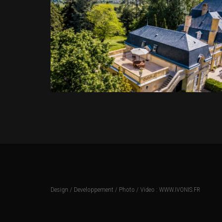
Design / Developpement / Photo / Video :
WWW.IVONIS.FR